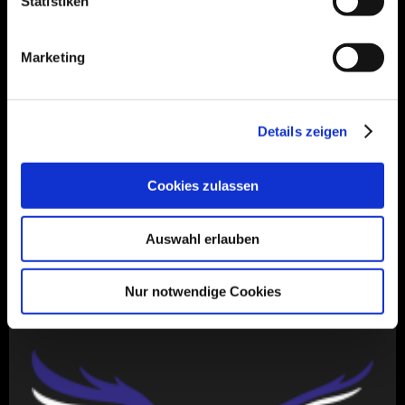
Statistiken
Marketing
Bitte geben Sie den Code ein
↺
*
Ich habe die Datenschutzerklärung
Details zeigen
zur Kenntnis genommen und
akzeptiert.
Cookies zulassen
Hinweis
: Felder, die mit
*
bezeichnet sind, sind
Pflichtfelder.
Auswahl erlauben
Nur notwendige Cookies