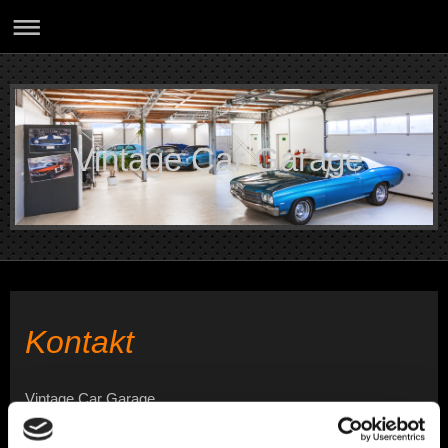
Vintage Car Garage
Kontakt
Vintage Car Garage
Feldfrieden
15D-E
56626
Andernach