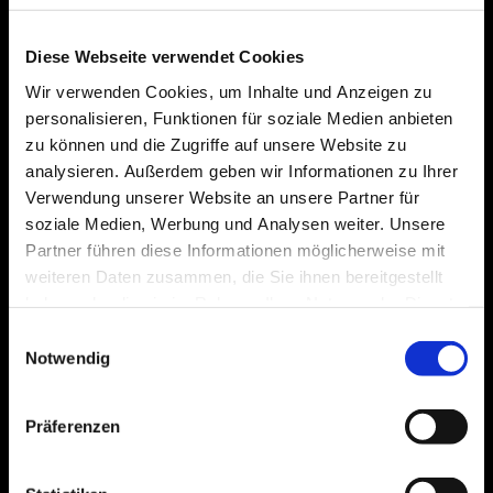
Telefon: +49 017664388678
E-Mail:
info@vintagecargarage.de
Diese Webseite verwendet Cookies
Wir verwenden Cookies, um Inhalte und Anzeigen zu
personalisieren, Funktionen für soziale Medien anbieten
zu können und die Zugriffe auf unsere Website zu
Kontaktformular
analysieren. Außerdem geben wir Informationen zu Ihrer
Name:
*
Verwendung unserer Website an unsere Partner für
soziale Medien, Werbung und Analysen weiter. Unsere
Partner führen diese Informationen möglicherweise mit
E-Mail-Adresse:
*
weiteren Daten zusammen, die Sie ihnen bereitgestellt
haben oder die sie im Rahmen Ihrer Nutzung der Dienste
gesammelt haben.
Einwilligungsauswahl
Nachricht:
*
Notwendig
Präferenzen
Captcha (Spam-Schutz-Code): *